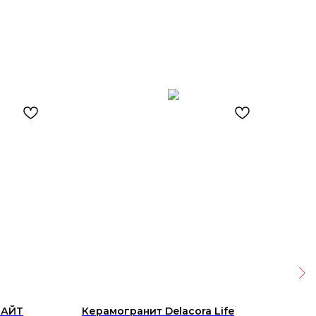
ЛАЙТ
Керамогранит Delacora Life
Ква