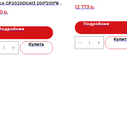
co GP2020DGA13 200*200*8
12 773
р.
т./0,96м2), м2
90
р.
Подробнее
Подробнее
Купит
Купить