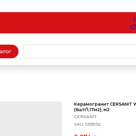
+
+7
алог
Керамогранит CERSANIT Wo
(6шт/1,17м2), м2
CERSANIT
SKU:
1255952