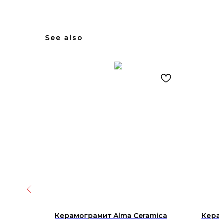
See also
amica
Керамограмит Alma Ceramica
Кера