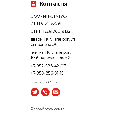
Контакты
ООО «ИН-СТАТУС»
ИНН 6154163091
ОГРН 1226100018132
двери ТК г.Таганрог, ул.
Сызранова ,20
плитка ТК г.Таганрог,
10-й переулок, дом 2
+7-952-583-42-07
+7-950-856-01-15
in-status@mail.ru
Разработка сайта