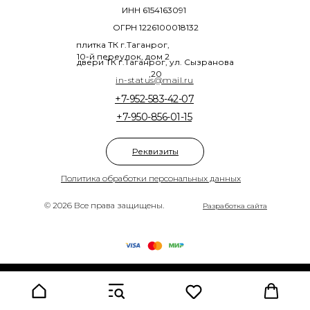
ИНН 6154163091
ОГРН 1226100018132
плитка ТК г.Таганрог,
10-й переулок, дом 2
двери ТК г.Таганрог, ул. Сызранова
,20
in-status@mail.ru
+7-952-583-42-07
+7-950-856-01-15
Реквизиты
Политика обработки персональных данных
© 2026 Все права защищены.
Разработка сайта
Tilda
Made on