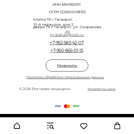
ИНН 6154163091
ОГРН 1226100018132
плитка ТК г.Таганрог,
10-й переулок, дом 2
двери ТК г.Таганрог, ул. Сызранова
,20
in-status@mail.ru
+7-952-583-42-07
+7-950-856-01-15
Реквизиты
Политика обработки персональных данных
© 2026 Все права защищены.
Разработка сайта
Tilda
Made on