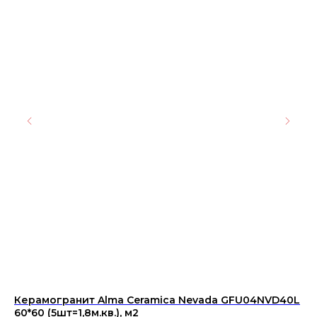
Керамогранит Alma Ceramica Nevada GFU04NVD40L
АМ
60*60 (5шт=1,8м.кв.), м2