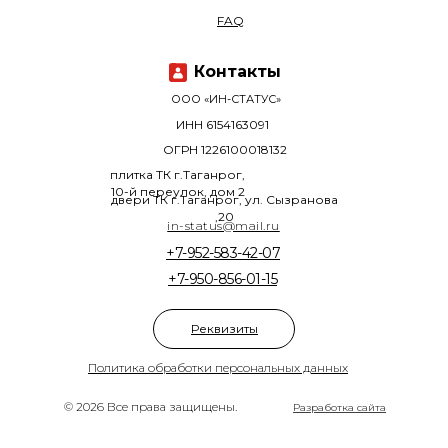
FAQ
Контакты
ООО «ИН-СТАТУС»
ИНН 6154163091
ОГРН 1226100018132
плитка ТК г.Таганрог,
10-й переулок, дом 2
двери ТК г.Таганрог, ул. Сызранова
,20
in-status@mail.ru
+7-952-583-42-07
+7-950-856-01-15
Реквизиты
Политика обработки персональных данных
© 2026 Все права защищены.
Разработка сайта