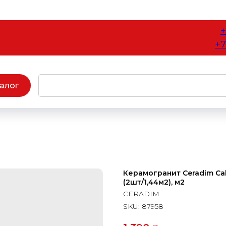
+
+7
алог
Керамогранит Ceradim Cal
(2шт/1,44м2), м2
CERADIM
SKU:
87958