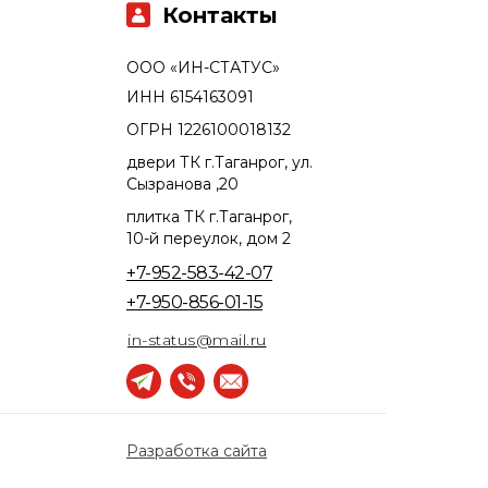
Контакты
ООО «ИН-СТАТУС»
ИНН 6154163091
ОГРН 1226100018132
двери ТК г.Таганрог, ул.
Сызранова ,20
плитка ТК г.Таганрог,
10-й переулок, дом 2
+7-952-583-42-07
+7-950-856-01-15
in-status@mail.ru
Разработка сайта