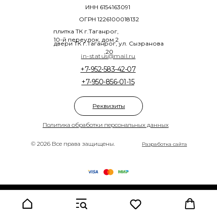
ИНН 6154163091
ОГРН 1226100018132
плитка ТК г.Таганрог,
10-й переулок, дом 2
двери ТК г.Таганрог, ул. Сызранова
,20
in-status@mail.ru
+7-952-583-42-07
+7-950-856-01-15
Реквизиты
Политика обработки персональных данных
© 2026 Все права защищены.
Разработка сайта
Tilda
Made on