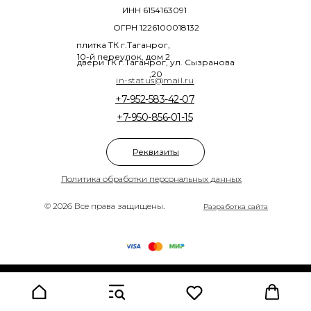
ИНН 6154163091
ОГРН 1226100018132
плитка ТК г.Таганрог,
10-й переулок, дом 2
двери ТК г.Таганрог, ул. Сызранова
,20
in-status@mail.ru
+7-952-583-42-07
+7-950-856-01-15
Реквизиты
Политика обработки персональных данных
© 2026 Все права защищены.
Разработка сайта
Tilda
Made on