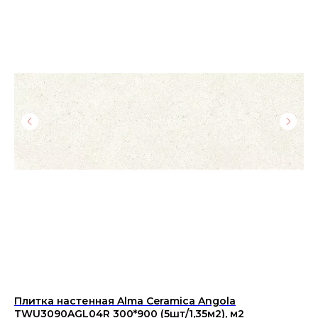
Плитка настенная Alma Ceramica Angola
Ке
TWU3090AGL04R 300*900 (5шт/1,35м2), м2
20