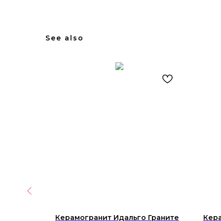
See also
Граните
Керамогранит Идальго Граните
Кера