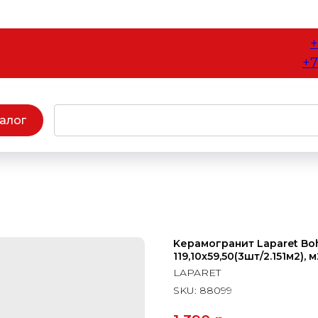
+
+7
алог
Kерамогранит Laparet Bo
119,10x59,50(3шт/2.151м2), м
LAPARET
SKU:
88099