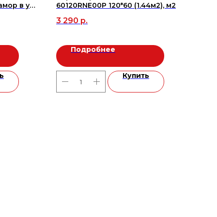
мор в уп.
60120RNE00P 120*60 (1.44м2), м2
Bry
246х
3 290
р.
1 8
Подробнее
ь
Купить