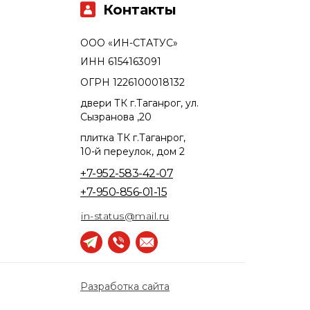
Контакты
ООО «ИН-СТАТУС»
ИНН 6154163091
ОГРН 1226100018132
двери ТК г.Таганрог, ул.
Сызранова ,20
плитка ТК г.Таганрог,
10-й переулок, дом 2
+7-952-583-42-07
+7-950-856-01-15
in-status@mail.ru
Разработка сайта