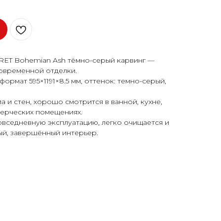
RET Bohemian Ash тёмно-серый карвинг —
овременной отделки.
ормат 595×1191×8.5 мм, оттенок: темно-серый,
 и стен, хорошо смотрится в ванной, кухне,
мерческих помещениях.
овседневную эксплуатацию, легко очищается и
ый, завершённый интерьер.