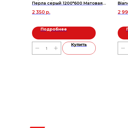
Перла серый 1200*600 Матовая
Bian
(MR) (2,16м2/3шт), м2
мато
2 350
р.
2 9
шт/1
Подробнее
ь
Купить