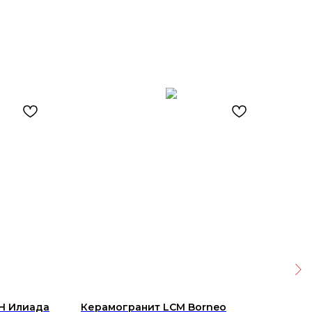
Н Илиада
Керамогранит LCM Borneo
Пли