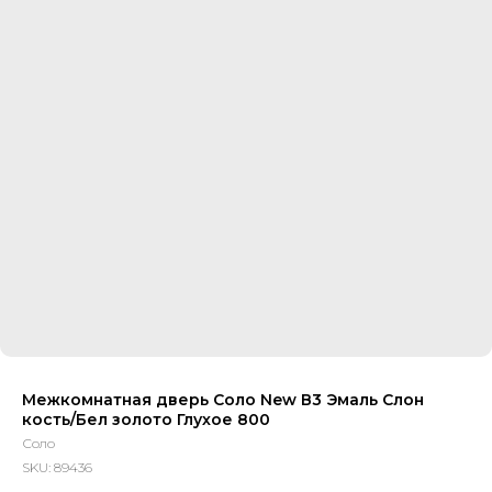
Межкомнатная дверь Соло New В3 Эмаль Слон
кость/Бел золото Глухое 800
Соло
SKU:
89436