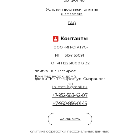
Портфолио
Условия доставки, оплаты
и возврата
FAQ
Контакты
ООО «ИН-СТАТУС»
ИНН 6154163091
ОГРН 1226100018132
плитка ТК г.Таганрог,
10-й переулок, дом 2
двери ТК г.Таганрог, ул. Сызранова
,20
in-status@mail.ru
+7-952-583-42-07
+7-950-856-01-15
Реквизиты
Политика обработки персональных данных