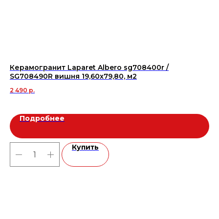
Керамогранит Laparet Albero sg708400r /
Дв
SG708490R вишня 19,60x79,80, м2
5 3
2 490
р.
Подробнее
Купить