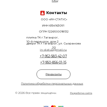
FAQ
Контакты
ООО «ИН-СТАТУС»
ИНН 6154163091
ОГРН 1226100018132
плитка ТК г.Таганрог,
10-й переулок, дом 2
двери ТК г.Таганрог, ул. Сызранова
,20
in-status@mail.ru
+7-952-583-42-07
+7-950-856-01-15
Реквизиты
Политика обработки персональных данных
© 2026 Все права защищены.
Разработка сайта