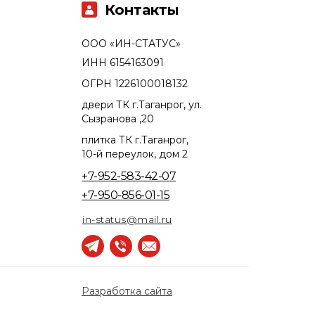
Контакты
ООО «ИН-СТАТУС»
ИНН 6154163091
ОГРН 1226100018132
двери ТК г.Таганрог, ул.
Сызранова ,20
плитка ТК г.Таганрог,
10-й переулок, дом 2
+7-952-583-42-07
+7-950-856-01-15
in-status@mail.ru
Разработка сайта