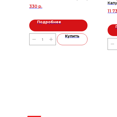
 (44351)
Кап
330
р.
11 7
Подробнее
Купить
ь