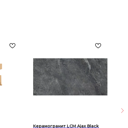
Керамогранит LCM Ajax Black
Руч