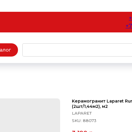
+
+7
алог
Kерамогранит Laparet Ru
(2шт/1,44м2), м2
LAPARET
SKU:
88073