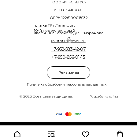
ООО «ИН-СТАТУС»
ИНН 6154163091
ОГРН 1226100018132
плитка ТК г.Таганрог,
10-й переулок, дом 2
двери ТК г.Таганрог, ул. Сызранова
,20
in-status@mail.ru
+7-952-583-42-07
+7-950-856-01-15
Реквизиты
Политика обработки персональных данных
© 2026 Все права защищены.
Разработка сайта
Tilda
Made on