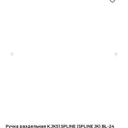
Ручка раздельная K.JK51.SPLINE (SPLINE JK) BL-24
Ке