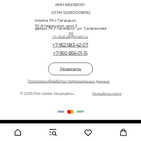
ИНН 6154163091
ОГРН 1226100018132
плитка ТК г.Таганрог,
10-й переулок, дом 2
двери ТК г.Таганрог, ул. Сызранова
,20
in-status@mail.ru
+7-952-583-42-07
+7-950-856-01-15
Реквизиты
Политика обработки персональных данных
© 2026 Все права защищены.
Разработка сайта
Tilda
Made on