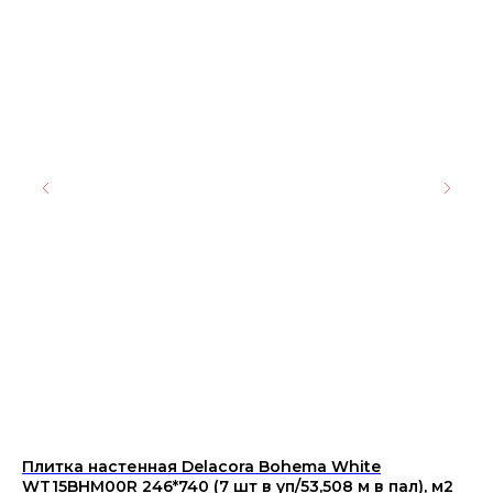
Плитка настенная Delacora Bohema White
Дв
WT15BHM00R 246*740 (7 шт в уп/53,508 м в пал), м2