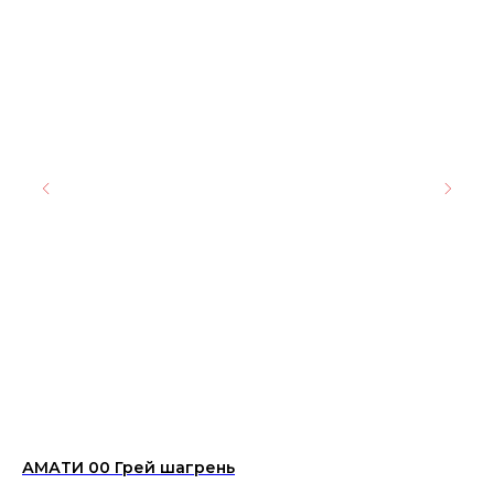
АМАТИ 00 Грей шагрень
Пл
WT