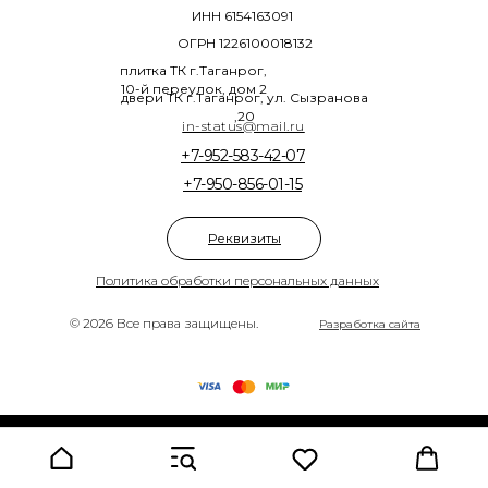
ИНН 6154163091
ОГРН 1226100018132
плитка ТК г.Таганрог,
10-й переулок, дом 2
двери ТК г.Таганрог, ул. Сызранова
,20
in-status@mail.ru
+7-952-583-42-07
+7-950-856-01-15
Реквизиты
Политика обработки персональных данных
© 2026 Все права защищены.
Разработка сайта
Tilda
Made on