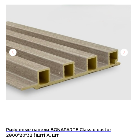
Рифленые панели BONAPARTE Classic castor
Пл
2800*20*32 (1шт) А, шт
TW