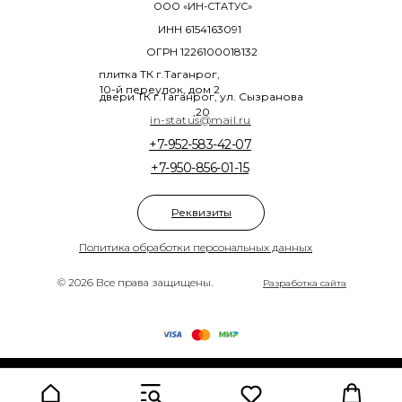
ООО «ИН-СТАТУС»
ИНН 6154163091
ОГРН 1226100018132
плитка ТК г.Таганрог,
10-й переулок, дом 2
двери ТК г.Таганрог, ул. Сызранова
,20
in-status@mail.ru
+7-952-583-42-07
+7-950-856-01-15
Реквизиты
Политика обработки персональных данных
© 2026 Все права защищены.
Разработка сайта
Tilda
Made on