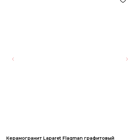
Керамогранит Laparet Flagman графитовый
Ке