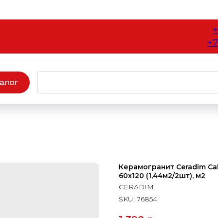
+
+7
алог
Керамогранит Ceradim Cal
60x120 (1,44м2/2шт), м2
CERADIM
SKU:
76854