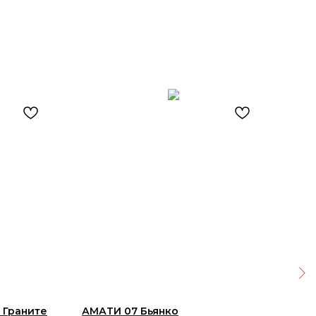
 Граните
АМАТИ 07 Бьянко
Кер