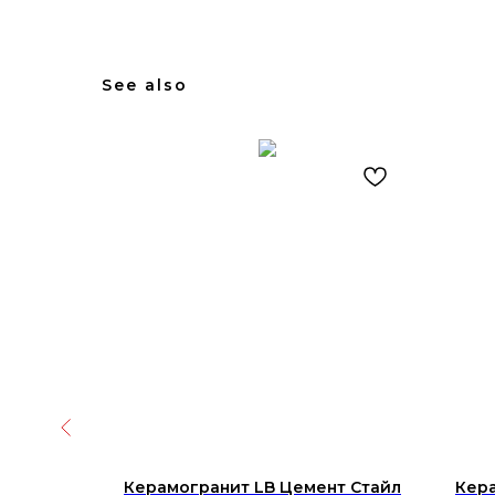
See also
 ECO 12
Керамогранит LB Цемент Стайл
Кер