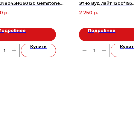
CN8045HG60120 Gemstone
Этно Вуд лайт 1200*195
 GLOSSY 60*120 (1.44/2шт), м2
Структурная (SR) (7шт/1.
60
р.
2 250
р.
Подробнее
Подробнее
Купить
Купит