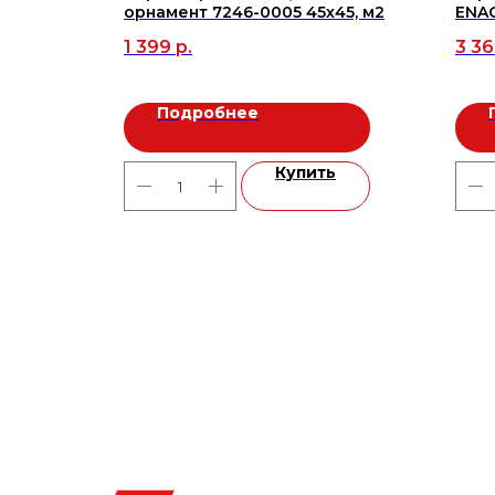
орнамент 7246-0005 45х45, м2
ENA
HIGH
1 399
р.
3 3
Подробнее
ь
Купить