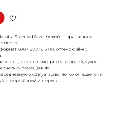
catta Splendid Silver белый — практичное
отделки.
ормат 600×1200×8.5 мм, оттенок: silver,
.
 и стен, хорошо смотрится в ванной, кухне,
мерческих помещениях.
овседневную эксплуатацию, легко очищается и
ый, завершённый интерьер.