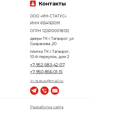
Контакты
ООО «ИН-СТАТУС»
ИНН 6154163091
ОГРН 1226100018132
двери ТК г.Таганрог, ул.
Сызранова ,20
плитка ТК г.Таганрог,
10-й переулок, дом 2
+7-952-583-42-07
+7-950-856-01-15
in-status@mail.ru
Разработка сайта