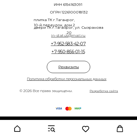
ИНН 6154163091
ОГРН 1226100018132
плитка ТК г.Таганрог,
10-й переулок, дом 2
двери ТК г.Таганрог, ул. Сызранова
,20
in-status@mail.ru
+7-952-583-42-07
+7-950-856-01-15
Реквизиты
Политика обработки персональных данных
© 2026 Все права защищены.
Разработка сайта
Tilda
Made on