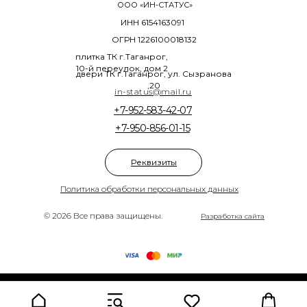
ООО «ИН-СТАТУС»
ИНН 6154163091
ОГРН 1226100018132
плитка ТК г.Таганрог,
10-й переулок, дом 2
двери ТК г.Таганрог, ул. Сызранова
,20
in-status@mail.ru
+7-952-583-42-07
+7-950-856-01-15
Реквизиты
Политика обработки персональных данных
© 2026 Все права защищены.
Разработка сайта
Tilda
Made on