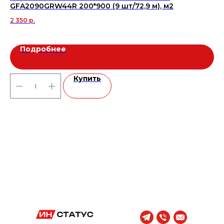
GFA2090GRW44R 200*900 (9 шт/72,9 м), м2
25
2 350
р.
1 3
Подробнее
Купить