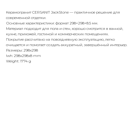
Керамогранит CERSANIT JackStone — практичное решение для
современной отделки.
Основные характеристики: формат 298×298×8.5 мм.
Материал подходит для пола и стен, хорошо смотрится в ванной,
кухне, прихожей, гостиной и коммерческих помещениях.
Покрытие рассчитано на повседневную эксплуатацию, легко
очищается и помогает создать аккуратный, завершённый интерьер.
Размеры: 298x298
lwh: 298x298x8 mm
Weight: 1774 g