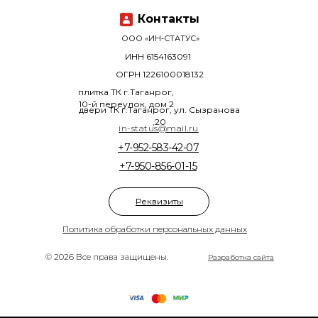
Контакты
ООО «ИН-СТАТУС»
ИНН 6154163091
ОГРН 1226100018132
плитка ТК г.Таганрог,
10-й переулок, дом 2
двери ТК г.Таганрог, ул. Сызранова
,20
in-status@mail.ru
+7-952-583-42-07
+7-950-856-01-15
Реквизиты
Политика обработки персональных данных
© 2026 Все права защищены.
Разработка сайта