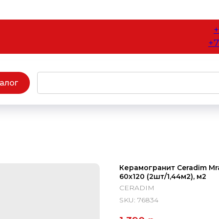
+
+7
алог
Керамогранит Ceradim Mr
60x120 (2шт/1,44м2), м2
CERADIM
SKU:
76834