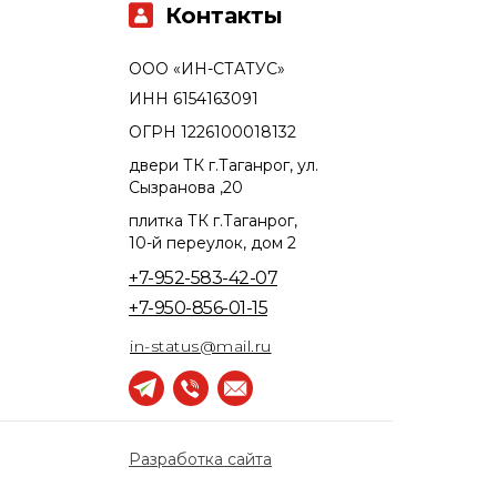
Контакты
ООО «ИН-СТАТУС»
ИНН 6154163091
ОГРН 1226100018132
двери ТК г.Таганрог, ул.
Сызранова ,20
плитка ТК г.Таганрог,
10-й переулок, дом 2
+7-952-583-42-07
+7-950-856-01-15
in-status@mail.ru
Разработка сайта