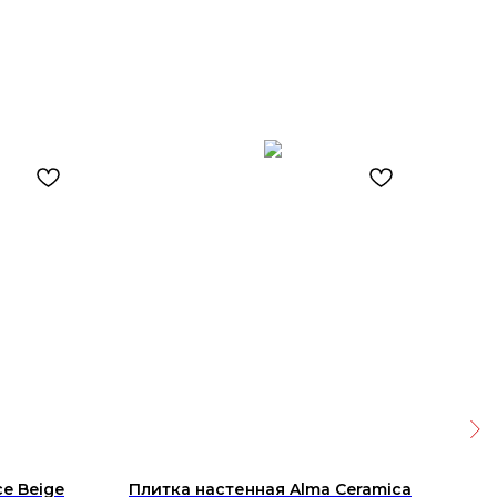
e Beige
Плитка настенная Alma Ceramica
Кер