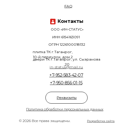
FAQ
Контакты
ООО «ИН-СТАТУС»
ИНН 6154163091
ОГРН 1226100018132
плитка ТК г.Таганрог,
10-й переулок, дом 2
двери ТК г.Таганрог, ул. Сызранова
,20
in-status@mail.ru
+7-952-583-42-07
+7-950-856-01-15
Реквизиты
Политика обработки персональных данных
© 2026 Все права защищены.
Разработка сайта