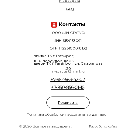
и возврата
FAQ
Контакты
ООО «ИН-СТАТУС»
ИНН 6154163091
ОГРН 1226100018132
плитка ТК г.Таганрог,
10-й переулок, дом 2
двери ТК г.Таганрог, ул. Сызранова
,20
in-status@mail.ru
+7-952-583-42-07
+7-950-856-01-15
Реквизиты
Политика обработки персональных данных
© 2026 Все права защищены.
Разработка сайта