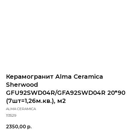
Керамогранит Alma Ceramica
Sherwood
GFU92SWD04R/GFA92SWD04R 20*90
(7шт=1,26м.кв.), м2
ALMA CERAMICA
113529
2350,00
р.