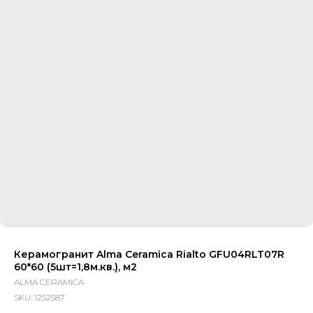
Керамогранит Alma Ceramica Rialto GFU04RLT07R
60*60 (5шт=1,8м.кв.), м2
ALMA CERAMICA
SKU:
1252587