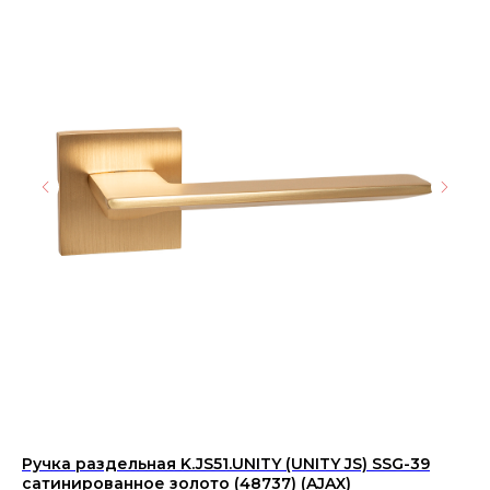
Ручка раздельная K.JS51.UNITY (UNITY JS) SSG-39
Ке
сатинированное золото (48737) (AJAX)
(1