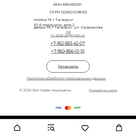
ИНН 6154163091
ОГРН 1226100018132
плитка ТК г.Таганрог,
10-й переулок, дом 2
двери ТК г.Таганрог, ул. Сызранова
,20
in-status@mail.ru
+7-952-583-42-07
+7-950-856-01-15
Реквизиты
Политика обработки персональных данных
© 2026 Все права защищены.
Разработка сайта
Tilda
Made on