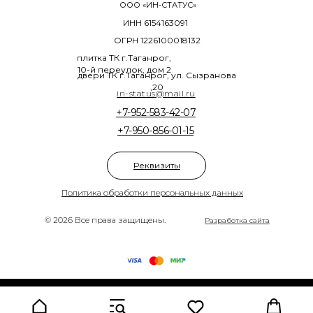
ООО «ИН-СТАТУС»
ИНН 6154163091
ОГРН 1226100018132
плитка ТК г.Таганрог,
10-й переулок, дом 2
двери ТК г.Таганрог, ул. Сызранова
,20
in-status@mail.ru
+7-952-583-42-07
+7-950-856-01-15
Реквизиты
Политика обработки персональных данных
© 2026 Все права защищены.
Разработка сайта
Tilda
Made on