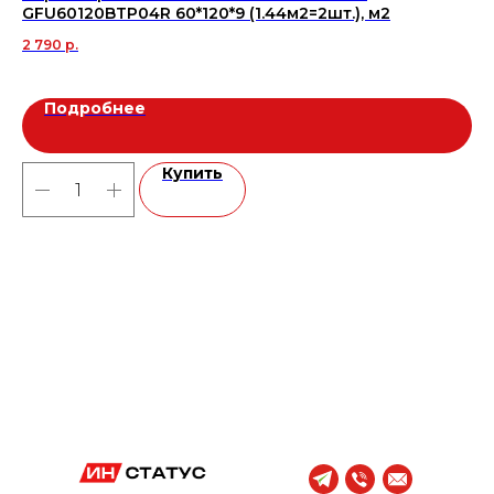
GFU60120BTP04R 60*120*9 (1.44м2=2шт.), м2
ла
2 790
р.
2 
Подробнее
Купить