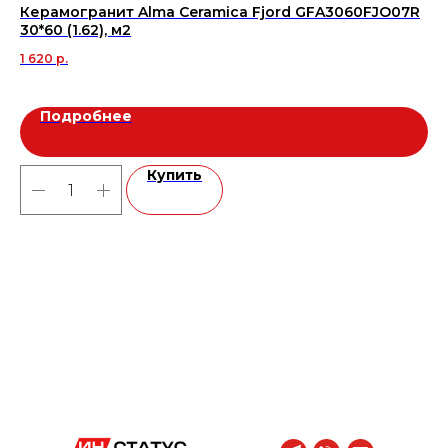
Керамогранит Alma Ceramica Fjord GFA3060FJO07R
Ке
30*60 (1.62), м2
ма
1 620
р.
1 6
Подробнее
Купить