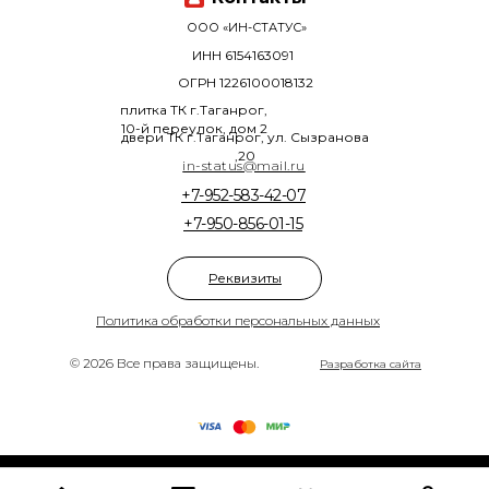
ООО «ИН-СТАТУС»
ИНН 6154163091
ОГРН 1226100018132
плитка ТК г.Таганрог,
10-й переулок, дом 2
двери ТК г.Таганрог, ул. Сызранова
,20
in-status@mail.ru
+7-952-583-42-07
+7-950-856-01-15
Реквизиты
Политика обработки персональных данных
© 2026 Все права защищены.
Разработка сайта