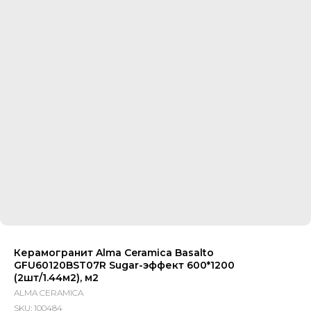
Керамогранит Alma Ceramica Basalto
GFU60120BST07R Sugar-эффект 600*1200
(2шт/1.44м2), м2
ALMA CERAMICA
SKU:
100484