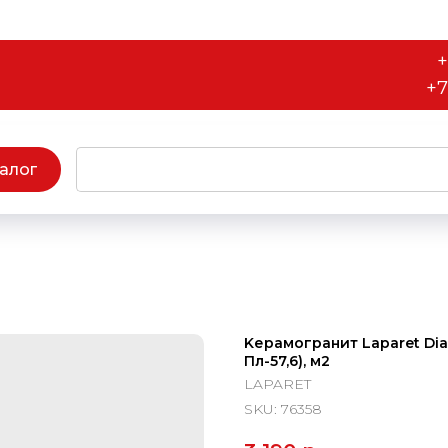
+
+7
алог
Kерамогранит Laparet Di
Пл-57,6), м2
LAPARET
SKU:
76358