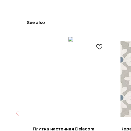
See also
 Alpine
Плитка настенная Delacora
Кера