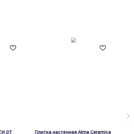
ТИ 07
Плитка настенная Alma Ceramica
Вхо