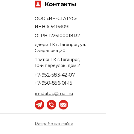
Контакты
ООО «ИН-СТАТУС»
ИНН 6154163091
ОГРН 1226100018132
двери ТК г.Таганрог, ул.
Сызранова ,20
плитка ТК г.Таганрог,
10-й переулок, дом 2
+7-952-583-42-07
+7-950-856-01-15
in-status@mail.ru
Разработка сайта