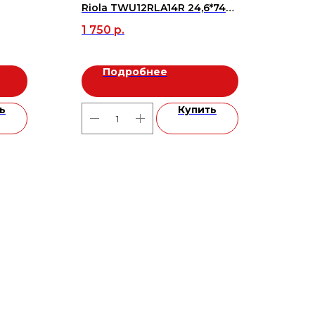
Riola TWU12RLA14R 24,6*74
20 
(7шт=1,274м.кв.), м2
1 750
р.
Подробнее
ь
Купить