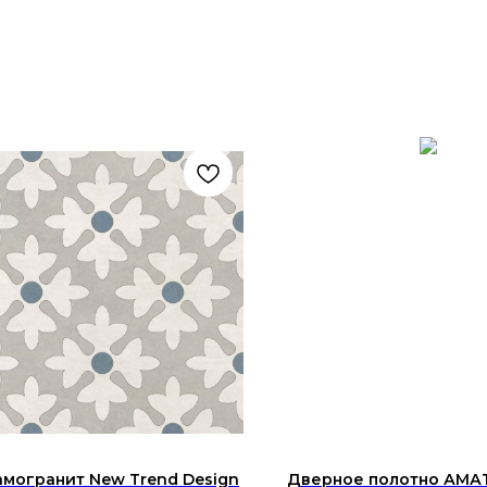
могранит New Trend Design
Дверное полотно АМА