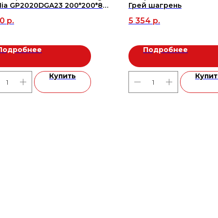
Mia GP2020DGA23 200*200*8
Грей шагрень
т в уп/69,12 м в пал), м2
90
р.
5 354
р.
Подробнее
Подробнее
Купить
Купит