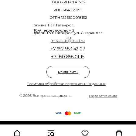
ООО «ИН-СТАТУС»
ИНН 6154163091
ОГРН 1226100018132
плитка ТК г.Таганрог,
10-й переулок, дом 2
двери ТК г.Таганрог, ул. Сызранова
,20
in-status@mail.ru
+7-952-583-42-07
+7-950-856-01-15
Реквизиты
Политика обработки персональных данных
© 2026 Все права защищены.
Разработка сайта
Tilda
Made on