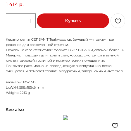
1 414
р.
Купить
Керамогранит CERSANIT Teakwood св. бежевый — практичное
решение для современной отделки.
Основные характеристики: формат 185×598×8.5 мм, оттенок: бежевый.
Материал подходит для пола и стен, хорошо смотрится в ванной,
кухне, прихожей, гостиной и коммерческих помещениях.
Покрытие рассчитано на повседневную эксплуатацию, легко
очищается и помогает создать аккуратный, завершённый интерьер.
Размеры: 185x598
LxWxH: 598x185x8 mm
Weight: 2210 g
See also