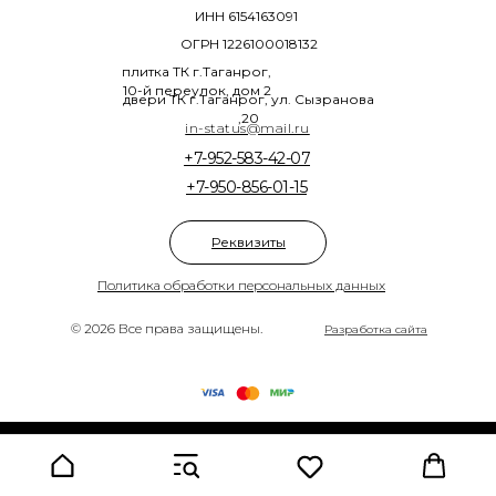
ИНН 6154163091
ОГРН 1226100018132
плитка ТК г.Таганрог,
10-й переулок, дом 2
двери ТК г.Таганрог, ул. Сызранова
,20
in-status@mail.ru
+7-952-583-42-07
+7-950-856-01-15
Реквизиты
Политика обработки персональных данных
© 2026 Все права защищены.
Разработка сайта
Tilda
Made on