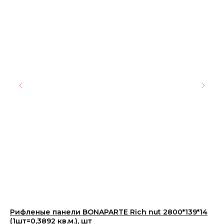
Рифленые панели BONAPARTE Rich nut 2800*139*14
Ке
(1шт=0,3892 кв.м.), шт
SG