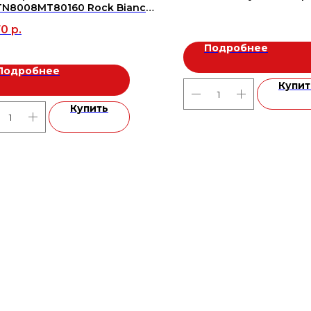
TN8008MT80160 Rock Bianco
 800*1600*9 (2,56/2шт), м2
70
р.
Подробнее
Подробнее
Купит
Купить