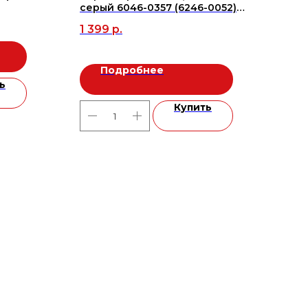
серый 6046-0357 (6246-0052)
Гра
45х45 (8шт/1,62м2), м2
1 399
р.
11 7
Подробнее
ь
Купить