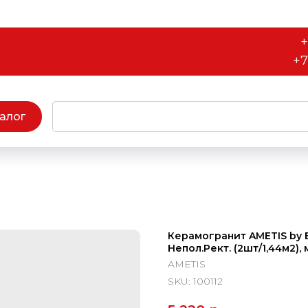
+
+7
алог
Керамогранит AMETIS by E
Непол.Рект. (2шт/1,44м2), 
AMETIS
SKU:
100112