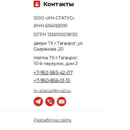
Контакты
ООО «ИН-СТАТУС»
ИНН 6154163091
ОГРН 1226100018132
двери ТК г.Таганрог, ул.
Сызранова ,20
плитка ТК г.Таганрог,
10-й переулок, дом 2
+7-952-583-42-07
+7-950-856-01-15
in-status@mail.ru
Разработка сайта