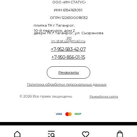
ООО «ИН-СТАТУС»
ИНН 6154163091
ОГРН 1226100018132
плитка ТК г.Таганрог,
10-й переулок, дом 2
двери ТК г.Таганрог, ул. Сызранова
,20
in-status@mail.ru
+7-952-583-42-07
+7-950-856-01-15
Реквизиты
Политика обработки персональных данных
© 2026 Все права защищены.
Разработка сайта
Tilda
Made on