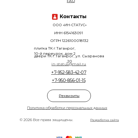
FAQ
Контакты
ООО «ИН-СТАТУС»
ИНН 6154163091
ОГРН 1226100018132
плитка ТК г.Таганрог,
10-й переулок, дом 2
двери ТК г.Таганрог, ул. Сызранова
,20
in-status@mail.ru
+7-952-583-42-07
+7-950-856-01-15
Реквизиты
Политика обработки персональных данных
© 2026 Все права защищены.
Разработка сайта