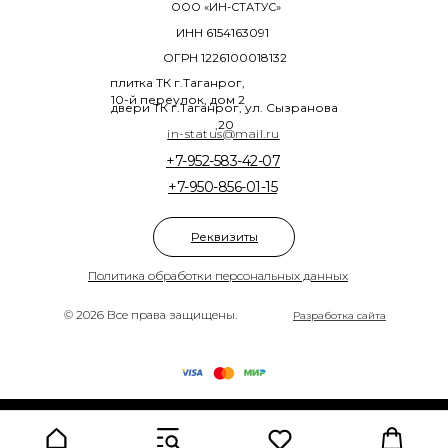
ООО «ИН-СТАТУС»
ИНН 6154163091
ОГРН 1226100018132
плитка ТК г.Таганрог,
10-й переулок, дом 2
двери ТК г.Таганрог, ул. Сызранова
,20
in-status@mail.ru
+7-952-583-42-07
+7-950-856-01-15
Реквизиты
Политика обработки персональных данных
© 2026 Все права защищены.
Разработка сайта
Tilda
Made on