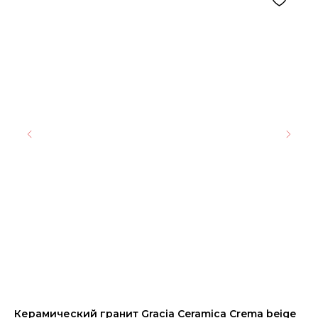
Керамический гранит Gracia Ceramica Crema beige
Пл