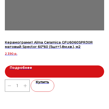
Керамограмит Alma Ceramica GFU6060SPR30R
Ке
матовый Spector 60*60 (5шт=1,8м.кв.), м2
GP
в 
2 390
р.
1 3
Подробнее
Купить