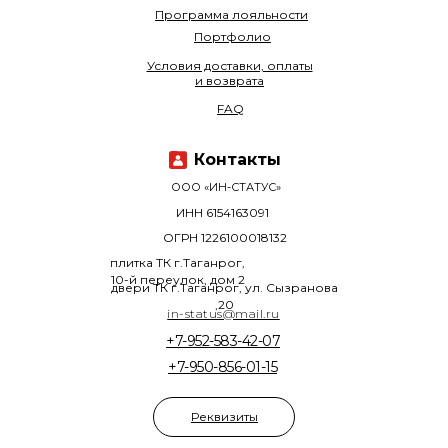
Программа лояльности
Портфолио
Условия доставки, оплаты
и возврата
FAQ
Контакты
ООО «ИН-СТАТУС»
ИНН 6154163091
ОГРН 1226100018132
плитка ТК г.Таганрог,
10-й переулок, дом 2
двери ТК г.Таганрог, ул. Сызранова
,20
in-status@mail.ru
+7-952-583-42-07
+7-950-856-01-15
Реквизиты