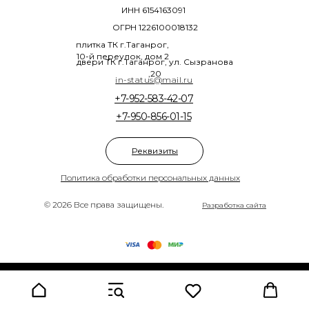
ИНН 6154163091
ОГРН 1226100018132
плитка ТК г.Таганрог,
10-й переулок, дом 2
двери ТК г.Таганрог, ул. Сызранова
,20
in-status@mail.ru
+7-952-583-42-07
+7-950-856-01-15
Реквизиты
Политика обработки персональных данных
© 2026 Все права защищены.
Разработка сайта
Tilda
Made on