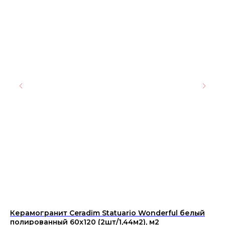
Керамогранит Ceradim Statuario Wonderful белый
Ке
полированный 60x120 (2шт/1,44м2), м2
PG