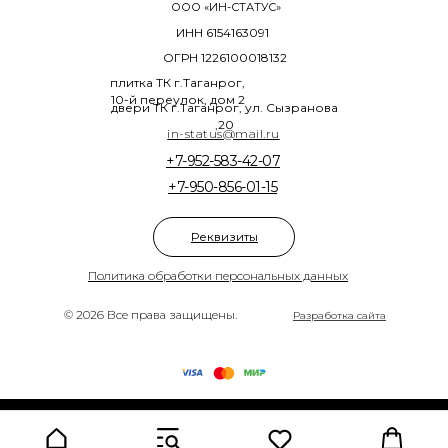
ООО «ИН-СТАТУС»
ИНН 6154163091
ОГРН 1226100018132
плитка ТК г.Таганрог,
10-й переулок, дом 2
двери ТК г.Таганрог, ул. Сызранова
,20
in-status@mail.ru
+7-952-583-42-07
+7-950-856-01-15
Реквизиты
Политика обработки персональных данных
© 2026 Все права защищены.
Разработка сайта
Tilda
Made on