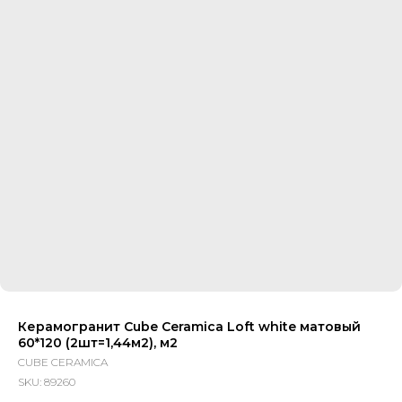
Керамогранит Cube Ceramica Loft white матовый
60*120 (2шт=1,44м2), м2
CUBE CERAMICA
SKU:
89260