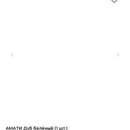
АМАТИ Дуб белёный (1 шт.)
Ке