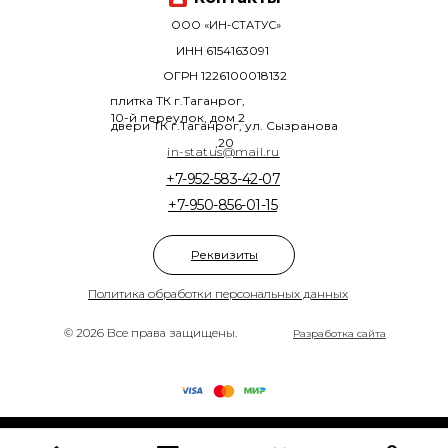
ООО «ИН-СТАТУС»
ИНН 6154163091
ОГРН 1226100018132
плитка ТК г.Таганрог,
10-й переулок, дом 2
двери ТК г.Таганрог, ул. Сызранова
,20
in-status@mail.ru
+7-952-583-42-07
+7-950-856-01-15
Реквизиты
Политика обработки персональных данных
© 2026 Все права защищены.
Разработка сайта