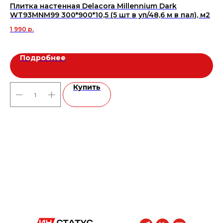
Плитка настенная Delacora Millennium Dark
Ри
WT93MNM99 300*900*10,5 (5 шт в уп/48,6 м в пал), м2
28
1 990
р.
1 9
Подробнее
Купить