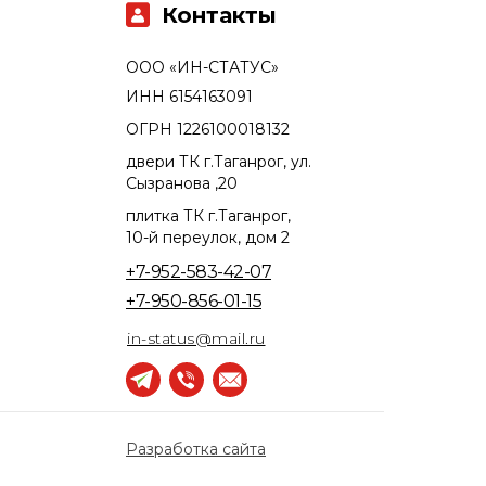
Контакты
ООО «ИН-СТАТУС»
ИНН 6154163091
ОГРН 1226100018132
двери ТК г.Таганрог, ул.
Сызранова ,20
плитка ТК г.Таганрог,
10-й переулок, дом 2
+7-952-583-42-07
+7-950-856-01-15
in-status@mail.ru
Разработка сайта