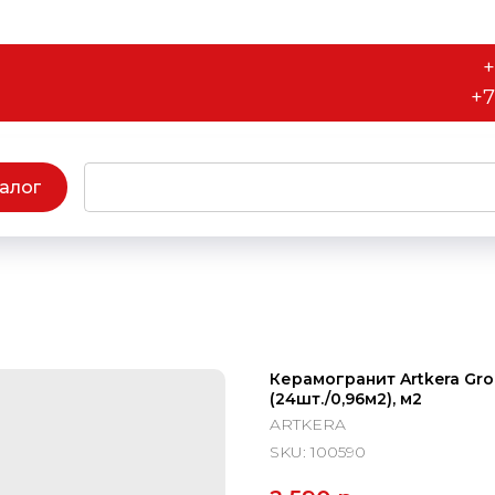
+
+7
алог
Керамогранит Artkera Gr
(24шт./0,96м2), м2
ARTKERA
SKU:
100590