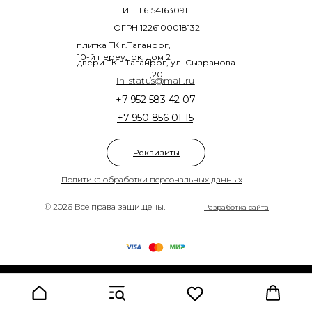
ИНН 6154163091
ОГРН 1226100018132
плитка ТК г.Таганрог,
10-й переулок, дом 2
двери ТК г.Таганрог, ул. Сызранова
,20
in-status@mail.ru
+7-952-583-42-07
+7-950-856-01-15
Реквизиты
Политика обработки персональных данных
© 2026 Все права защищены.
Разработка сайта
Tilda
Made on