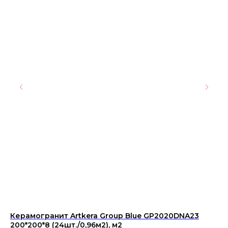
Керамогранит Artkera Group Blue GP2020DNA23
Пл
200*200*8 (24шт./0,96м2), м2
25