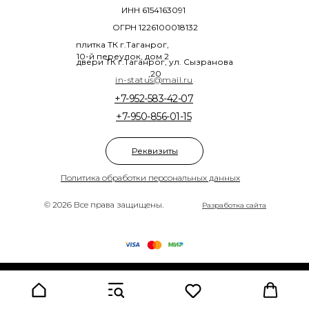
ИНН 6154163091
ОГРН 1226100018132
плитка ТК г.Таганрог,
10-й переулок, дом 2
двери ТК г.Таганрог, ул. Сызранова
,20
in-status@mail.ru
+7-952-583-42-07
+7-950-856-01-15
Реквизиты
Политика обработки персональных данных
© 2026 Все права защищены.
Разработка сайта
Tilda
Made on