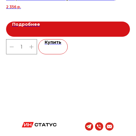
уп.32шт/2,2278м2, 10кг/уп., м2
2 356
р.
69
Подробнее
Купить