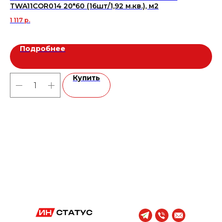
TWA11COR014 20*60 (16шт/1,92 м.кв.), м2
ма
1 117
р.
2 
Подробнее
Купить