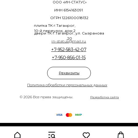
ООО «ИН-СТАТУС»
ИНН 6154163091
ОГРН 1226100018132
плитка ТК г.Таганрог,
10-й переулок, дом 2
двери ТК г.Таганрог, ул. Сызранова
,20
in-status@mail.ru
+7-952-583-42-07
+7-950-856-01-15
Реквизиты
Политика обработки персональных данных
© 2026 Все права защищены.
Разработка сайта
Tilda
Made on