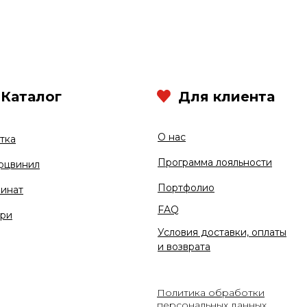
Каталог
Для клиента
О нас
тка
Программа лояльности
рцвинил
Портфолио
инат
FAQ
ри
Условия доставки, оплаты
и возврата
Политика обработки
персональных данных