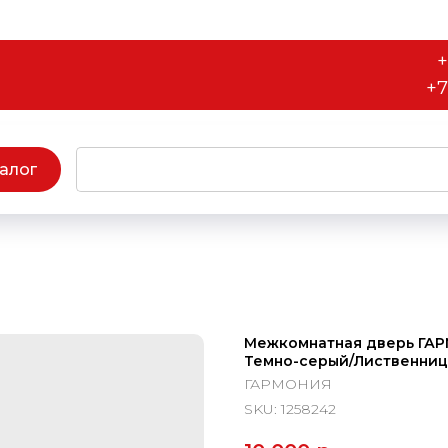
+
+7
алог
Межкомнатная дверь ГАРМ
Темно-серый/Лиственниц
ГАРМОНИЯ
SKU:
1258242