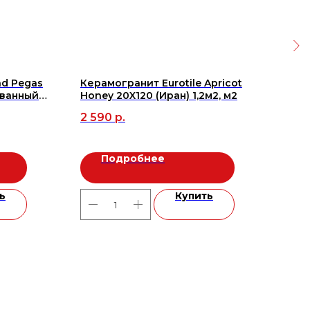
d Pegas
Керамогранит Eurotile Apricot
Кер
ованный
Honey 20X120 (Иран) 1,2м2, м2
Not
2), м2
мат
2 590
р.
1 9
Подробнее
ь
Купить