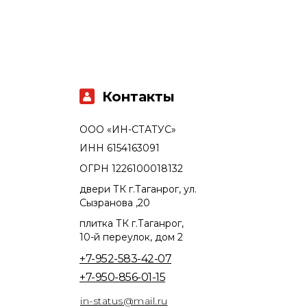
Контакты
ООО «ИН-СТАТУС»
ИНН 6154163091
ОГРН 1226100018132
двери ТК г.Таганрог, ул.
Сызранова ,20
плитка ТК г.Таганрог,
10-й переулок, дом 2
+7-952-583-42-07
+7-950-856-01-15
in-status@mail.ru