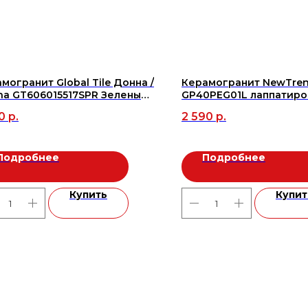
могранит Global Tile Донна /
Керамогранит NewTren
a GT606015517SPR Зеленый
GP40PEG01L лаппатир
0 лапп. (4шт/1,44м2)
600*600 (5 шт/1,8м2/54м
0
р.
2 590
р.
Я!!!, м2
Подробнее
Подробнее
Купить
Купит