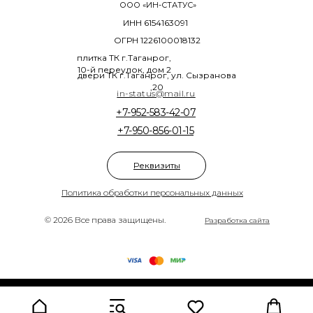
ООО «ИН-СТАТУС»
ИНН 6154163091
ОГРН 1226100018132
плитка ТК г.Таганрог,
10-й переулок, дом 2
двери ТК г.Таганрог, ул. Сызранова
,20
in-status@mail.ru
+7-952-583-42-07
+7-950-856-01-15
Реквизиты
Политика обработки персональных данных
© 2026 Все права защищены.
Разработка сайта
Tilda
Made on