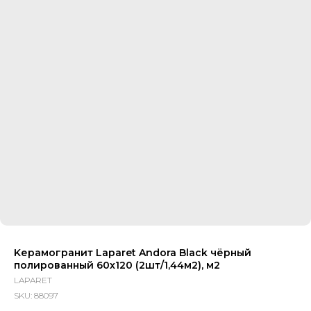
Kерамогранит Laparet Andora Black чёрный
полированный 60х120 (2шт/1,44м2), м2
LAPARET
SKU:
88097