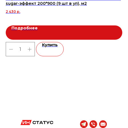
sugar-эффект 200*900 (9 шт в уп), м2
се
2 430
р.
1 3
Подробнее
Купить