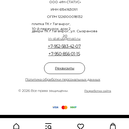
ООО «ИН-СТАТУС»
ИНН 6154163091
ОГРН 1226100018132
плитка ТК г.Таганрог,
10-й переулок, дом 2
двери ТК г.Таганрог, ул. Сызранова
,20
in-status@mail.ru
+7-952-583-42-07
+7-950-856-01-15
Реквизиты
Политика обработки персональных данных
© 2026 Все права защищены.
Разработка сайта
Tilda
Made on