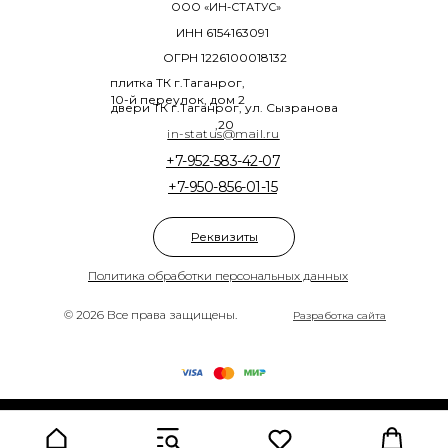
ООО «ИН-СТАТУС»
ИНН 6154163091
ОГРН 1226100018132
плитка ТК г.Таганрог,
10-й переулок, дом 2
двери ТК г.Таганрог, ул. Сызранова
,20
in-status@mail.ru
+7-952-583-42-07
+7-950-856-01-15
Реквизиты
Политика обработки персональных данных
© 2026 Все права защищены.
Разработка сайта
Tilda
Made on