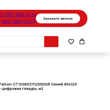
7 (950) 856-01-15
Заказать звонок
 (952) 583-42-07
 Falcon GT1206021112SSDGR Синий 60x120
+ цифровая глазурь, м2