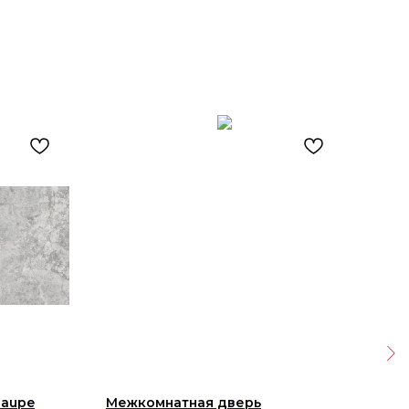
Taupe
Межкомнатная дверь
Дек