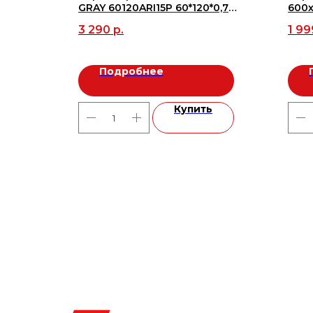
GRAY 60120ARI15P 60*120*0,7
600х
(2шт/1,44м2), м2
м2
3 290
р.
1 99
Подробнее
ь
Купить