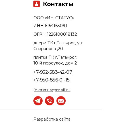
Контакты
ООО «ИН-СТАТУС»
ИНН 6154163091
ОГРН 1226100018132
двери ТК г.Таганрог, ул.
Сызранова ,20
плитка ТК г.Таганрог,
10-й переулок, дом 2
+7-952-583-42-07
+7-950-856-01-15
in-status@mail.ru
Разработка сайта