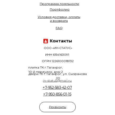
Программа лояльности
Портфолио
Условия доставки, оплаты
и возврата
FAQ
Контакты
ООО «ИН-СТАТУС»
ИНН 6154163091
ОГРН 1226100018132
плитка ТК г.Таганрог,
10-й переулок, дом 2
двери ТК г.Таганрог, ул. Сызранова
,20
in-status@mail.ru
+7-952-583-42-07
+7-950-856-01-15
Реквизиты