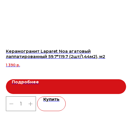
Керамогранит Laparet Noa агатовый
Ке
лаппатированный 59.7*119.7 (2шт/1,44м2), м2
(1
1 390
р.
2 
Подробнее
Купить