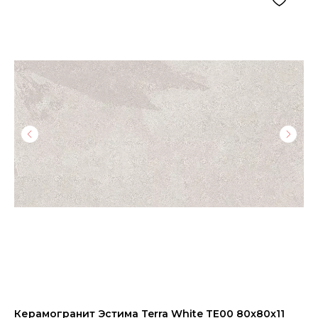
Керамогранит Эстима Terra White TE00 80x80x11
Пл