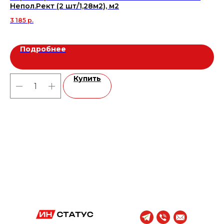
Непол.Рект (2 шт/1,28м2), м2
TW
м2
3 185
р.
1 2
Подробнее
Купить