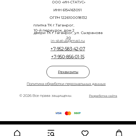
ООО «ИН-СТАТУС»
ИНН 6154163091
ОГРН 1226100018132
плитка ТК г.Таганрог,
10-й переулок, дом 2
двери ТК г.Таганрог, ул. Сызранова
,20
in-status@mail.ru
+7-952-583-42-07
+7-950-856-01-15
Реквизиты
Политика обработки персональных данных
© 2026 Все права защищены.
Разработка сайта
Tilda
Made on