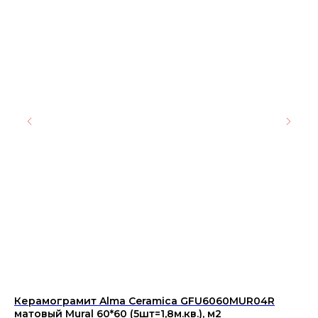
Керамограмит Alma Ceramica GFU6060MUR04R
Ке
матовый Mural 60*60 (5шт=1,8м.кв.), м2
60