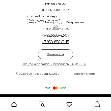
ИНН 6154163091
ОГРН 1226100018132
плитка ТК г.Таганрог,
10-й переулок, дом 2
двери ТК г.Таганрог, ул. Сызранова
,20
in-status@mail.ru
+7-952-583-42-07
+7-950-856-01-15
Реквизиты
Политика обработки персональных данных
© 2026 Все права защищены.
Разработка сайта
Tilda
Made on