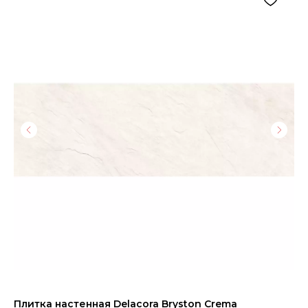
Плитка настенная Delacora Bryston Crema
Ке