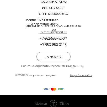
ООО «ИН-СТАТУС»
ИНН 6154163091
ОГРН 1226100018132
плитка ТК г.Таганрог,
10-й переулок, дом 2
двери ТК г.Таганрог, ул. Сызранова
,20
in-status@mail.ru
+7-952-583-42-07
+7-950-856-01-15
Реквизиты
Политика обработки персональных данных
© 2026 Все права защищены.
Разработка сайта
Tilda
Made on