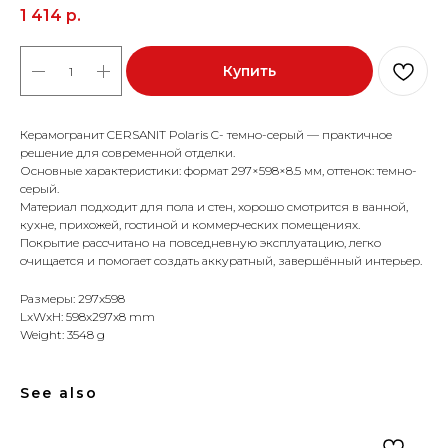
1 414
р.
Купить
Керамогранит CERSANIT Polaris C- темно-серый — практичное
решение для современной отделки.
Основные характеристики: формат 297×598×8.5 мм, оттенок: темно-
серый.
Материал подходит для пола и стен, хорошо смотрится в ванной,
кухне, прихожей, гостиной и коммерческих помещениях.
Покрытие рассчитано на повседневную эксплуатацию, легко
очищается и помогает создать аккуратный, завершённый интерьер.
Размеры: 297x598
LxWxH: 598x297x8 mm
Weight: 3548 g
See also